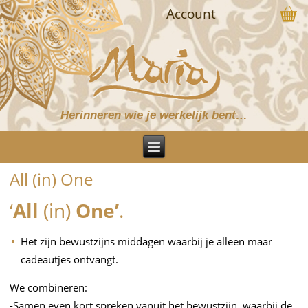
Account
Herinneren wie je werkelijk bent…
All (in) One
‘
All
(in)
One’
.
Het zijn bewustzijns middagen waarbij je alleen maar
cadeautjes ontvangt.
We combineren:
-Samen even kort spreken vanuit het bewustzijn, waarbij de