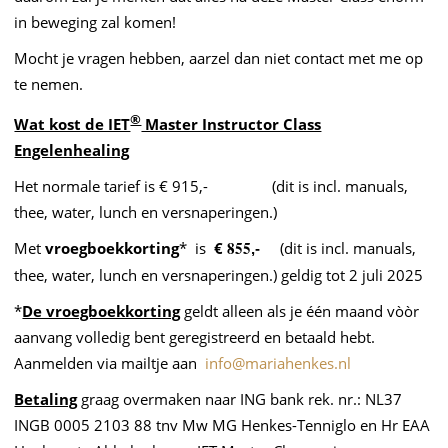
in beweging zal komen!
Mocht je vragen hebben, aarzel dan niet contact met me op
te nemen.
®
Wat kost de IET
Master Instructor Class
Engelenhealing
Het normale tarief is € 915,- (dit is incl. manuals,
thee, water, lunch en versnaperingen.)
855
Met
vroegboekkorting
* is
€
(dit is incl. manuals,
,-
thee, water, lunch en versnaperingen.) geldig tot 2 juli 2025
*
De vroegboekkorting
geldt alleen als je één maand vòòr
aanvang volledig bent geregistreerd en betaald hebt.
Aanmelden via mailtje aan
info@mariahenkes.nl
Betaling
graag overmaken naar ING bank rek. nr.: NL37
INGB 0005 2103 88 tnv Mw MG Henkes-Tenniglo en Hr EAA