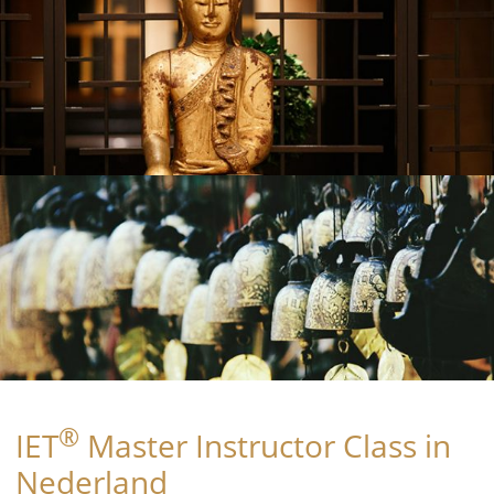
®
IET
Master Instructor Class in
Nederland