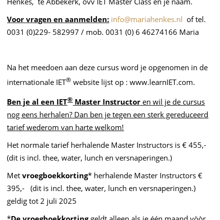
Henkes, te Abbekerk, ovv IET Master Class en je naam.
Voor vragen en aanmelden:
info@mariahenkes.nl
of tel.
0031 (0)229- 582997 / mob. 0031 (0) 6 46274166 Maria
Na het meedoen aan deze cursus word je opgenomen in de
®
internationale IET
website lijst op : www.learnIET.com.
®
Ben je al een IET
Master Instructor
en wil je de cursus
nog eens herhalen? Dan ben je tegen een sterk gereduceerd
tarief wederom van harte welkom!
Het normale tarief herhalende Master Instructors is € 455,-
(dit is incl. thee, water, lunch en versnaperingen.)
Met
vroegboekkorting
* herhalende Master Instructors €
395,- (dit is incl. thee, water, lunch en versnaperingen.)
geldig tot 2 juli 2025
*
De vroegboekkorting
geldt alleen als je één maand vòòr