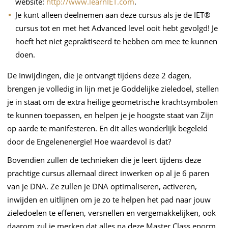
website:
http://www.learnIET.com
.
Je kunt alleen deelnemen aan deze cursus als je de IET®
cursus tot en met het Advanced level ooit hebt gevolgd! Je
hoeft het niet gepraktiseerd te hebben om mee te kunnen
doen.
De Inwijdingen, die je ontvangt tijdens deze 2 dagen,
brengen je volledig in lijn met je Goddelijke zieledoel, stellen
je in staat om de extra heilige geometrische krachtsymbolen
te kunnen toepassen, en helpen je je hoogste staat van Zijn
op aarde te manifesteren. En dit alles wonderlijk begeleid
door de Engelenenergie! Hoe waardevol is dat?
Bovendien zullen de technieken die je leert tijdens deze
prachtige cursus allemaal direct inwerken op al je 6 paren
van je DNA. Ze zullen je DNA optimaliseren, activeren,
inwijden en uitlijnen om je zo te helpen het pad naar jouw
zieledoelen te effenen, versnellen en vergemakkelijken, ook
daarom zul je merken dat alles na deze Master Class enorm