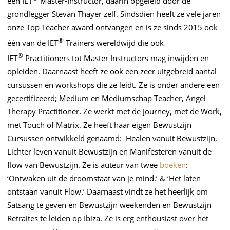
een IET
Master-Instructor, daarin opgeleid door de
grondlegger Stevan Thayer zelf. Sindsdien heeft ze vele jaren
onze Top Teacher award ontvangen en is ze sinds 2015 ook
®
één van de IET
Trainers wereldwijd die ook
®
IET
Practitioners tot Master Instructors mag inwijden en
opleiden. Daarnaast heeft ze ook een zeer uitgebreid aantal
cursussen en workshops die ze leidt. Ze is onder andere een
gecertificeerd; Medium en Mediumschap Teacher, Angel
Therapy Practitioner. Ze werkt met de Journey, met de Work,
met Touch of Matrix. Ze heeft haar eigen Bewustzijn
Cursussen ontwikkeld genaamd: Healen vanuit Bewustzijn,
Lichter leven vanuit Bewustzijn en Manifesteren vanuit de
flow van Bewustzijn. Ze is auteur van twee
boeken
:
‘Ontwaken uit de droomstaat van je mind.’ & ‘Het laten
ontstaan vanuit Flow.’ Daarnaast vindt ze het heerlijk om
Satsang te geven en Bewustzijn weekenden en Bewustzijn
Retraites te leiden op Ibiza. Ze is erg enthousiast over het