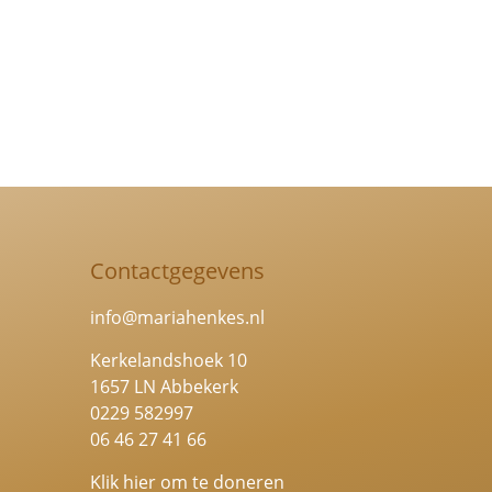
18
aug
2022
online
via
Teams
aantal
Contactgegevens
info@mariahenkes.nl
Kerkelandshoek 10
1657 LN Abbekerk
0229 582997
06 46 27 41 66
Klik hier om te doneren