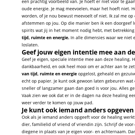
een prachtig voorbeeld van. Je hoeft er niet voor te gaan 
oude energie. Je mag meevoelen, maar het hoeft niet. H
worden, of je nou bewust meevoelt of niet. Ik zal me o
afstemmen op jou. Op die manier ben ik een doorgeef lui
spirits wat jij in het moment nodig hebt, met betrekking
tijd, ruimte en energie.
In alle dimensies waar we niet
loslaten.
Geef jouw eigen intentie mee aan de
Geef je eigen, speciale intentie mee aan deze healing. Het 
dankbaarheid, en ook heel mooi om er achter aan te zett
van tijd, ruimte en energie
opgelost, geheald en gezuive
echt op papier. Je kunt ook gewoon laten gebeuren wat 
sneller of langzamer gaan dan goed is voor jou. Alles g
Vaak zien we ook dat er in de dagen na deze healing een 
weer verder te komen op jouw pad.
Je kunt ook iemand anders opgeven 
Ook als je iemand anders opgeeft voor de healing werkt h
dier, familielid of vriend of vriendin zijn. Schrijf de vo
diegene in plaats van je eigen voor- en achternaam. D