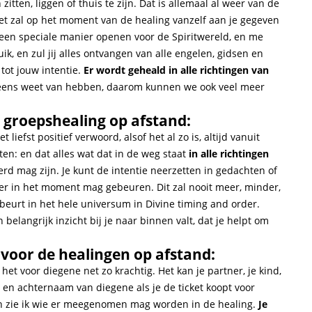
zitten, liggen of thuis te zijn. Dat is allemaal al weer van de
et zal op het moment van de healing vanzelf aan je gegeven
p een speciale manier openen voor de Spiritwereld, en me
k, en zul jij alles ontvangen van alle engelen, gidsen en
 tot jouw intentie.
Er wordt geheald in alle richtingen van
 eens weet van hebben, daarom kunnen we ook veel meer
 groepshealing op afstand:
liefst positief verwoord, alsof het al zo is, altijd vanuit
en: en dat alles wat dat in de weg staat
in alle richtingen
rd mag zijn. Je kunt de intentie neerzetten in gedachten of
er in het moment mag gebeuren. Dit zal nooit meer, minder,
ebeurt in het hele universum in Divine timing and order.
belangrijk inzicht bij je naar binnen valt, dat je helpt om
voor de healingen op afstand:
et voor diegene net zo krachtig. Het kan je partner, je kind,
or- en achternaam van diegene als je de ticket koopt voor
an zie ik wie er meegenomen mag worden in de healing.
Je