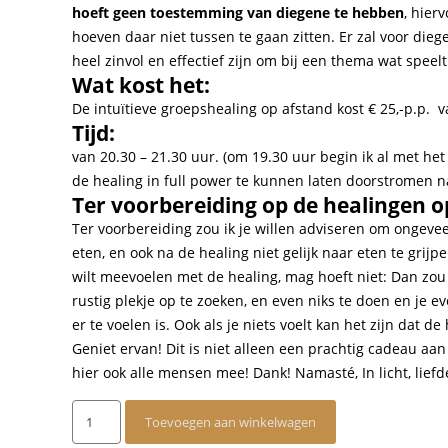
hoeft geen toestemming van diegene te hebben
, hier
hoeven daar niet tussen te gaan zitten. Er zal voor d
heel zinvol en effectief zijn om bij een thema wat speel
Wat kost het:
De intuïtieve groepshealing op afstand kost € 25,-p.p. v
Tijd:
van 20.30 – 21.30 uur. (om 19.30 uur begin ik al met h
de healing in full power te kunnen laten doorstromen na
Ter voorbereiding op de healingen o
Ter voorbereiding zou ik je willen adviseren om ongeveer
eten, en ook na de healing niet gelijk naar eten te grijp
wilt meevoelen met de healing, mag hoeft niet: Dan zou
rustig plekje op te zoeken, en even niks te doen en je 
er te voelen is. Ook als je niets voelt kan het zijn dat d
Geniet ervan! Dit is niet alleen een prachtig cadeau aan
hier ook alle mensen mee! Dank! Namasté, In licht, liefd
Groepshealing
Toevoegen aan winkelwagen
op