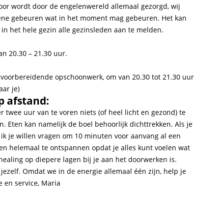
voor wordt door de engelenwereld allemaal gezorgd, wij
iegene gebeuren wat in het moment mag gebeuren. Het kan
t in het hele gezin alle gezinsleden aan te melden.
an 20.30 – 21.30 uur.
et voorbereidende opschoonwerk, om van 20.30 tot 21.30 uur
ar je)
p afstand:
 twee uur van te voren niets (of heel licht en gezond) te
en. Eten kan namelijk de boel behoorlijk dichttrekken. Als je
 ik je willen vragen om 10 minuten voor aanvang al een
even helemaal te ontspannen opdat je alles kunt voelen wat
e healing op diepere lagen bij je aan het doorwerken is.
 jezelf. Omdat we in de energie allemaal één zijn, help je
e en service, Maria