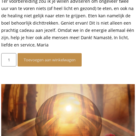
Ter voorbereiding zou ik je willen adviseren om ongeveer twee
uur van te voren niets (of heel licht en gezond) te eten, en ook na
de healing niet gelijk naar eten te grijpen. Eten kan namelijk de
boel behoorlijk dichttrekken. Geniet ervan! Dit is niet alleen een
prachtig cadeau aan jezelf. Omdat we in de energie allemaal één
zijn, help je hier ook alle mensen mee! Dank! Namasté, In licht,
liefde en service, Maria
Groepshealing
Toevoegen aan winkelwagen
op
afstand
18
juni
2025
aantal