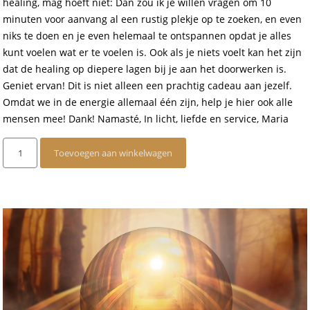
healing, mag hoeft niet: Dan zou ik je willen vragen om 10
minuten voor aanvang al een rustig plekje op te zoeken, en even
niks te doen en je even helemaal te ontspannen opdat je alles
kunt voelen wat er te voelen is. Ook als je niets voelt kan het zijn
dat de healing op diepere lagen bij je aan het doorwerken is.
Geniet ervan! Dit is niet alleen een prachtig cadeau aan jezelf.
Omdat we in de energie allemaal één zijn, help je hier ook alle
mensen mee! Dank! Namasté, In licht, liefde en service, Maria
Groepshealing
Toevoegen aan winkelwagen
op
afstand
3
mei
2023
aantal