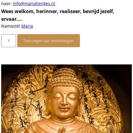
naar:
info@mariahenkes.nl
Wees welkom, herinner, realiseer, bevrijd jezelf,
ervaar….
Namasté!
Maria
Healing
Toevoegen aan winkelwagen
Satsang
met
Maria
op
10
november
2024
aantal