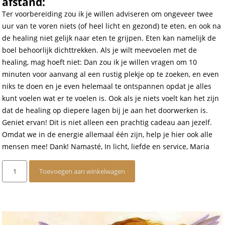
afstand:
Ter voorbereiding zou ik je willen adviseren om ongeveer twee
uur van te voren niets (of heel licht en gezond) te eten, en ook na
de healing niet gelijk naar eten te grijpen. Eten kan namelijk de
boel behoorlijk dichttrekken. Als je wilt meevoelen met de
healing, mag hoeft niet: Dan zou ik je willen vragen om 10
minuten voor aanvang al een rustig plekje op te zoeken, en even
niks te doen en je even helemaal te ontspannen opdat je alles
kunt voelen wat er te voelen is. Ook als je niets voelt kan het zijn
dat de healing op diepere lagen bij je aan het doorwerken is.
Geniet ervan! Dit is niet alleen een prachtig cadeau aan jezelf.
Omdat we in de energie allemaal één zijn, help je hier ook alle
mensen mee! Dank! Namasté, In licht, liefde en service, Maria
IET
Toevoegen aan winkelwagen
Engelen
Groepshealing
op
afstand