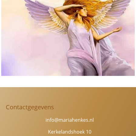
1
juli
2026
aantal
Contactgegevens
info@mariahenkes.nl
Kerkelandshoek 10