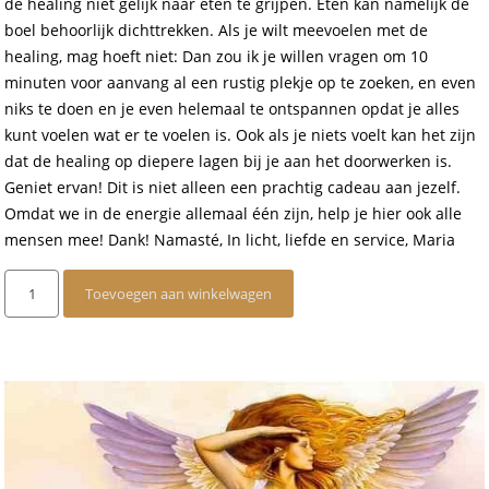
de healing niet gelijk naar eten te grijpen. Eten kan namelijk de
boel behoorlijk dichttrekken. Als je wilt meevoelen met de
healing, mag hoeft niet: Dan zou ik je willen vragen om 10
minuten voor aanvang al een rustig plekje op te zoeken, en even
niks te doen en je even helemaal te ontspannen opdat je alles
kunt voelen wat er te voelen is. Ook als je niets voelt kan het zijn
dat de healing op diepere lagen bij je aan het doorwerken is.
Geniet ervan! Dit is niet alleen een prachtig cadeau aan jezelf.
Omdat we in de energie allemaal één zijn, help je hier ook alle
mensen mee! Dank! Namasté, In licht, liefde en service, Maria
IET
Toevoegen aan winkelwagen
Engelen
Groepshealing
op
afstand
15
mei
2024