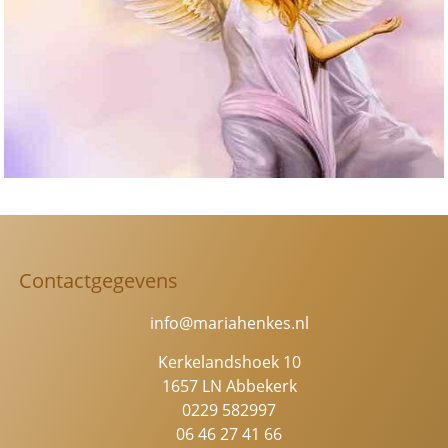
aantal
Contactgegevens
info@mariahenkes.nl
Kerkelandshoek 10
1657 LN Abbekerk
0229 582997
06 46 27 41 66