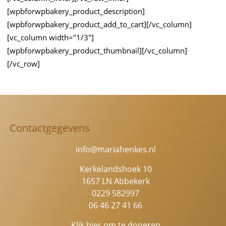
[wpbforwpbakery_product_description]
[wpbforwpbakery_product_add_to_cart][/vc_column]
[vc_column width="1/3"]
[wpbforwpbakery_product_thumbnail][/vc_column]
[/vc_row]
Contactgegevens
info@mariahenkes.nl
Kerkelandshoek 10
1657 LN Abbekerk
0229 582997
06 46 27 41 66
Klik hier om te doneren