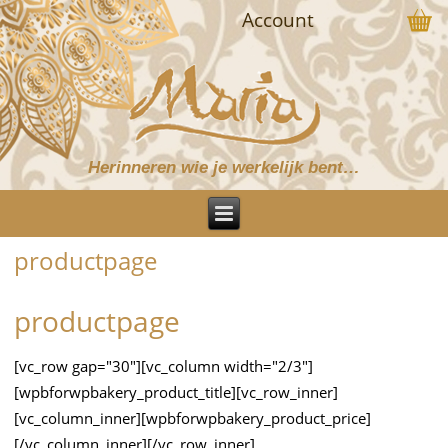
Account
Herinneren wie je werkelijk bent…
productpage
productpage
[vc_row gap="30"][vc_column width="2/3"]
[wpbforwpbakery_product_title][vc_row_inner]
[vc_column_inner][wpbforwpbakery_product_price]
[/vc_column_inner][/vc_row_inner]