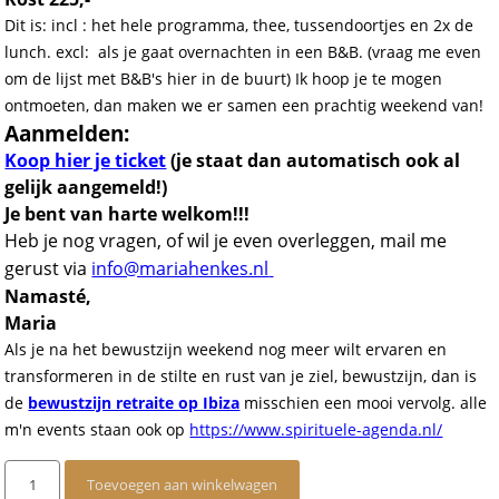
Dit is: incl : het hele programma, thee, tussendoortjes en 2x de
lunch. excl: als je gaat overnachten in een B&B. (vraag me even
om de lijst met B&B's hier in de buurt) Ik hoop je te mogen
ontmoeten, dan maken we er samen een prachtig weekend van!
Aanmelden:
Koop hier je ticket
(je staat dan automatisch ook al
gelijk aangemeld!)
Je bent van harte welkom!!!
Heb je nog vragen, of wil je even overleggen, mail me
gerust via
info@mariahenkes.nl
Namasté,
Maria
Als je na het bewustzijn weekend nog meer wilt ervaren en
transformeren in de stilte en rust van je ziel, bewustzijn, dan is
de
bewustzijn retraite op Ibiza
misschien een mooi vervolg. alle
m'n events staan ook op
https://www.spirituele-agenda.nl/
Bewustzijn
Toevoegen aan winkelwagen
Weekend