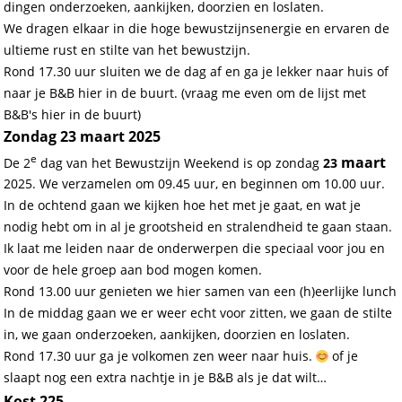
dingen onderzoeken, aankijken, doorzien en loslaten.
We dragen elkaar in die hoge bewustzijnsenergie en ervaren de
ultieme rust en stilte van het bewustzijn.
Rond 17.30 uur sluiten we de dag af en ga je lekker naar huis of
naar je B&B hier in de buurt. (vraag me even om de lijst met
B&B's hier in de buurt)
Zondag 23 maart 2025
e
maart
De 2
dag van het Bewustzijn Weekend is op zondag
23
2025. We verzamelen om 09.45 uur, en beginnen om 10.00 uur.
In de ochtend gaan we kijken hoe het met je gaat, en wat je
nodig hebt om in al je grootsheid en stralendheid te gaan staan.
Ik laat me leiden naar de onderwerpen die speciaal voor jou en
voor de hele groep aan bod mogen komen.
Rond 13.00 uur genieten we hier samen van een (h)eerlijke lunch
In de middag gaan we er weer echt voor zitten, we gaan de stilte
in, we gaan onderzoeken, aankijken, doorzien en loslaten.
Rond 17.30 uur ga je volkomen zen weer naar huis.
of je
slaapt nog een extra nachtje in je B&B als je dat wilt…
Kost
225,-