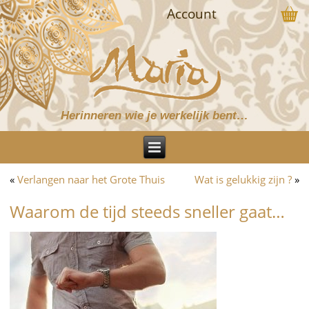
Account
Herinneren wie je werkelijk bent…
«
Verlangen naar het Grote Thuis
Wat is gelukkig zijn ?
»
Waarom de tijd steeds sneller gaat…