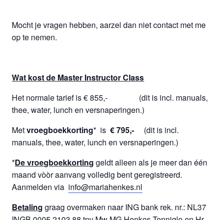
Mocht je vragen hebben, aarzel dan niet contact met me
op te nemen.
Wat kost de Master Instructor Class
Het normale tarief is € 855,- (dit is incl. manuals,
thee, water, lunch en versnaperingen.)
Met
vroegboekkorting
* is
€ 795,-
(dit is incl.
manuals, thee, water, lunch en versnaperingen.)
*
De vroegboekkorting
geldt alleen als je meer dan één
maand vòòr aanvang volledig bent geregistreerd.
Aanmelden via
info@mariahenkes.nl
Betaling
graag overmaken naar ING bank rek. nr.: NL37
INGB 0005 2103 88 tnv Mw MG Henkes-Tenniglo en Hr