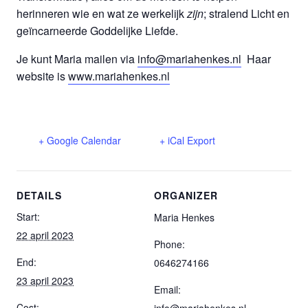
herinneren wie en wat ze werkelijk
zijn
; stralend Licht en
geïncarneerde Goddelijke Liefde.
Je kunt Maria mailen via
info@mariahenkes.nl
Haar
website is
www.mariahenkes.nl
+ Google Calendar
+ iCal Export
DETAILS
ORGANIZER
Start:
Maria Henkes
22 april 2023
Phone:
End:
0646274166
23 april 2023
Email:
Cost:
info@mariahenkes.nl