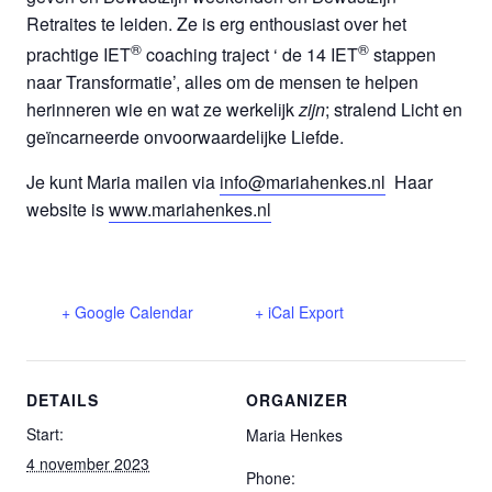
Retraites te leiden. Ze is erg enthousiast over het
®
®
prachtige IET
coaching traject ‘ de 14 IET
stappen
naar Transformatie’, alles om de mensen te helpen
herinneren wie en wat ze werkelijk
zijn
; stralend Licht en
geïncarneerde onvoorwaardelijke Liefde.
Je kunt Maria mailen via
info@mariahenkes.nl
Haar
website is
www.mariahenkes.nl
+ Google Calendar
+ iCal Export
DETAILS
ORGANIZER
Start:
Maria Henkes
4 november 2023
Phone: