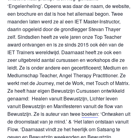
‘Engelenheling’. Opeens was daar de naam, de website,
een brochure en dat is hoe het allemaal begon. Twee
maanden laten werd ze al een IET Master-Instructor,
daarin opgeleid door de grondlegger Stevan Thayer
zelf. Sindsdien heeft ze vele jaren onze Top Teacher
award ontvangen en is ze sinds 2015 ook één van de
IET Trainers wereldwijd. Daarnaast heeft ze ook een
zeer uitgebreid aantal cursussen en workshops die ze
leidt. Ze is onder andere een gecertificeerd; Medium en
Mediumschap Teacher, Angel Therapy Practitioner. Ze
werkt met de Journey, met de Work, met Touch of Matrix.
Ze heeft haar eigen Bewustzijn Cursussen ontwikkeld
genaamd: Healen vanuit Bewustzijn, Lichter leven
vanuit Bewustzijn en Manifesteren vanuit de flow van
Bewustzijn. Ze is auteur van twee
boeken
: ‘Ontwaken uit
de droomstaat van je mind.’ & ‘Het laten ontstaan vanuit
Flow. ‘Daarnaast vindt ze het heerlijk om Satsang te
geven en Bewustzijn weekenden en Bewustzijn