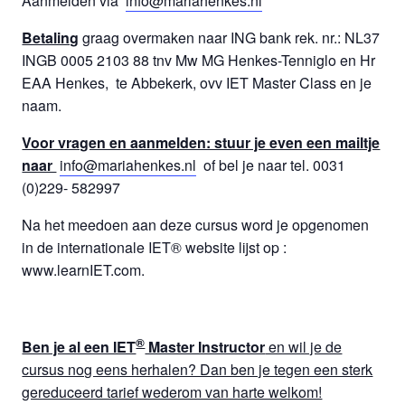
Aanmelden via
info@mariahenkes.nl
Betaling
graag overmaken naar ING bank rek. nr.: NL37
INGB 0005 2103 88 tnv Mw MG Henkes-Tenniglo en Hr
EAA Henkes, te Abbekerk, ovv IET Master Class en je
naam.
Voor vragen en aanmelden: stuur je even een mailtje
naar
info@mariahenkes.nl
of bel je naar tel. 0031
(0)229- 582997
Na het meedoen aan deze cursus word je opgenomen
in de internationale IET® website lijst op :
www.learnIET.com.
®
Ben je al een IET
Master Instructor
en wil je de
cursus nog eens herhalen? Dan ben je tegen een sterk
gereduceerd tarief wederom van harte welkom!