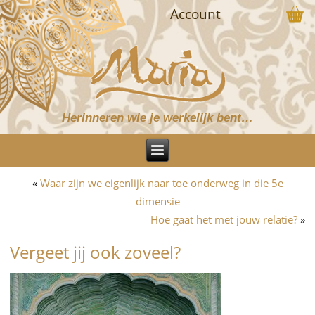
Account
Herinneren wie je werkelijk bent…
«
Waar zijn we eigenlijk naar toe onderweg in die 5e
dimensie
Hoe gaat het met jouw relatie?
»
Vergeet jij ook zoveel?