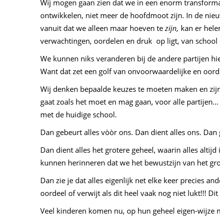
Wij mogen gaan zien dat we in een enorm transformati
ontwikkelen, niet meer de hoofdmoot zijn. In de nieuw
vanuit dat we alleen maar hoeven te
zijn,
kan er hele
verwachtingen, oordelen en druk op ligt, van school 
We kunnen niks veranderen bij de andere partijen hie
Want dat zet een golf van onvoorwaardelijke en oordee
Wij denken bepaalde keuzes te moeten maken en zijn 
gaat zoals het moet en mag gaan, voor alle partijen…
met de huidige school.
Dan gebeurt alles vòòr ons. Dan dient alles ons. Dan g
Dan dient alles het grotere geheel, waarin alles alti
kunnen herinneren dat we het bewustzijn van het grot
Dan zie je dat alles eigenlijk net elke keer precies an
oordeel of verwijt als dit heel vaak nog niet lukt!!! Di
Veel kinderen komen nu, op hun geheel eigen-wijze m