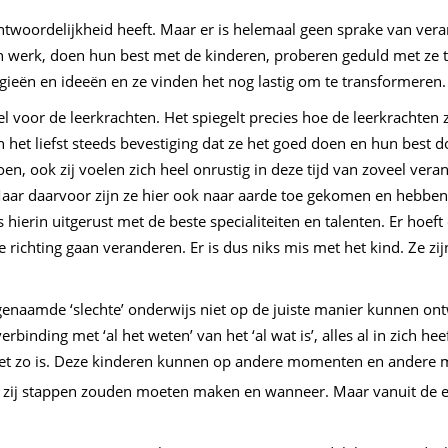
woordelijkheid heeft. Maar er is helemaal geen sprake van veran
n werk, doen hun best met de kinderen, proberen geduld met ze te
rgieën en ideeën en ze vinden het nog lastig om te transformeren. 
l voor de leerkrachten. Het spiegelt precies hoe de leerkrachten zi
het liefst steeds bevestiging dat ze het goed doen en hun best do
en, ook zij voelen zich heel onrustig in deze tijd van zoveel vera
Maar daarvoor zijn ze hier ook naar aarde toe gekomen en hebben 
 hierin uitgerust met de beste specialiteiten en talenten. Er hoef
ie richting gaan veranderen. Er is dus niks mis met het kind. Ze zi
ogenaamde ‘slechte’ onderwijs niet op de juiste manier kunnen on
erbinding met ‘al het weten’ van het ‘al wat is’, alles al in zich he
t niet zo is. Deze kinderen kunnen op andere momenten en ander
 zij stappen zouden moeten maken en wanneer. Maar vanuit de e