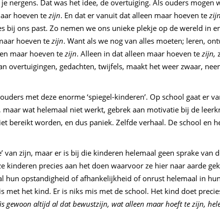
je nergens. Dat was het idee, de overtuiging. Als ouders mogen 
 maar hoeven te
zijn
. En dat er vanuit dat alleen maar hoeven te
zij
bij ons past. Zo nemen we ons unieke plekje op de wereld in en pa
 maar hoeven te
zijn
. Want als we nog van alles moeten; leren, ont
leen maar hoeven te
zijn
. Alleen in dat alleen maar hoeven te
zijn,
aan overtuigingen, gedachten, twijfels, maakt het weer zwaar, neem
l ouders met deze enorme ‘spiegel-kinderen’. Op school gaat er van
ar wat helemaal niet werkt, gebrek aan motivatie bij de leerkrac
iet bereikt worden, en dus paniek. Zelfde verhaal. De school en h
van zijn, maar er is bij die kinderen helemaal geen sprake van de
 deze kinderen precies aan het doen waarvoor ze hier naar aarde 
n al hun opstandigheid of afhankelijkheid of onrust helemaal in h
s met het kind. Er is niks mis met de school. Het kind doet precie
ìs gewoon altijd al dat bewustzijn, wat alleen maar hoeft te zijn, hel