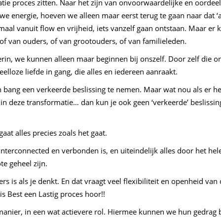
e proces zitten. Naar het zijn van onvoorwaardelijke en oordeell
e energie, hoeven we alleen maar eerst terug te gaan naar dat ‘all
maal vanuit flow en vrijheid, iets vanzelf gaan ontstaan. Maar er
of van ouders, of van grootouders, of van familieleden.
rin, we kunnen alleen maar beginnen bij onszelf. Door zelf die on
lloze liefde in gang, die alles en iedereen aanraakt.
bang een verkeerde beslissing te nemen. Maar wat nou als er hel
 in deze transformatie… dan kun je ook geen ‘verkeerde’ beslissin
aat alles precies zoals het gaat.
jd interconnected en verbonden is, en uiteindelijk alles door het 
e geheel zijn.
ders is als je denkt. En dat vraagt veel flexibiliteit en openheid 
t is Best een Lastig proces hoor!!
anier, in een wat actievere rol. Hiermee kunnen we hun gedrag b