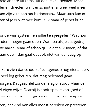
 hele andere uitkomst uit dan je zou denken. Maar
er en directer, want er schijnt er al weer veel meer
en zijn zich aan het herinneren… Maar toch kan er
r of je er wat mee kunt. Kijk maar of je het kunt
 onderwijs systeem en jullie
te spiegelen
? Wat nou
 anders mogen gaan doen. Wat nou als je dat gedrag
e aarde. Maar of school/jullie dat al kunnen, of dat
 gaan doen, dan gaat dat ook niet van vandaag op
an kunt zien dat school (of echtgenoot) nog niet anders
n heel log gebeuren, dat mag helemaal gaan
rgen. Dat gaat niet zonder slag of stoot. Maar de
l eigen wijze. Daarbij is nooit sprake van goed of
 naar de nieuwe energie en de nieuwe zienswijzen.
eën, het kind van alles moest bereiken en presteren.