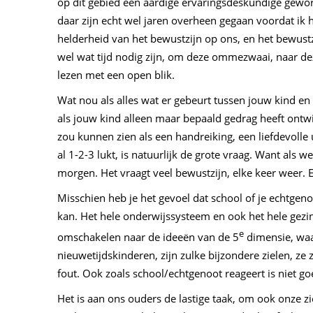
op dit gebied een aardige ervaringsdeskundige geword
daar zijn echt wel jaren overheen gegaan voordat ik h
helderheid van het bewustzijn op ons, en het bewust
wel wat tijd nodig zijn, om deze ommezwaai, naar dez
lezen met een open blik.
Wat nou als alles wat er gebeurt tussen jouw kind en
als jouw kind alleen maar bepaald gedrag heeft ontwi
zou kunnen zien als een handreiking, een liefdevolle 
al 1-2-3 lukt, is natuurlijk de grote vraag. Want al
morgen. Het vraagt veel bewustzijn, elke keer weer. E
Misschien heb je het gevoel dat school of je echtgenoot
kan. Het hele onderwijssysteem en ook het hele gezin
e
omschakelen naar de ideeën van de 5
dimensie, waa
nieuwetijdskinderen, zijn zulke bijzondere zielen, ze
fout. Ook zoals school/echtgenoot reageert is niet g
Het is aan ons ouders de lastige taak, om ook onze z