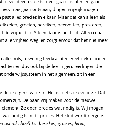
wij deze ideeën steeds meer gaan loslaten en gaan
n
, iets mag gaan ontstaan, dingen vrijelijk mogen
st alles precies in elkaar. Maar dat kan alleen als
wikkelen, groeien, bereiken, neerzetten, presteren,
zit de vrijheid in. Alleen daar is het licht. Alleen daar
t alle vrijheid weg, en zorgt ervoor dat het niet meer
 alles mis, te weinig leerkrachten, veel ziekte onder
hten en dus ook bij de leerlingen, leerlingen die
et onderwijssysteem in het algemeen, zit in een
 dupe ergens van zijn. Het is niet sneu voor ze. Dat
gekomen zijn. De baan vrij maken voor de nieuwe
un element. Ze doen precies wat nodig is. Wij mogen
s wat nodig is in dit proces. Het kind wordt nergens
emaal niks hoeft te: bereiken, groeien, leren,