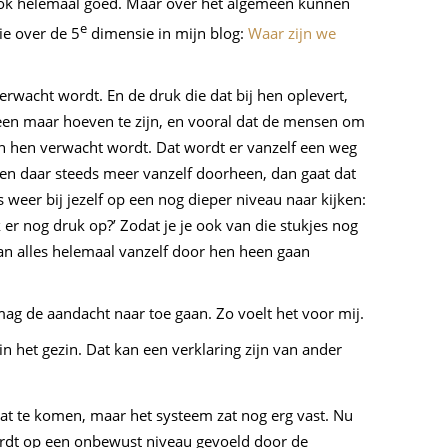
s ook helemaal goed. Maar over het algemeen kunnen
e
e over de 5
dimensie in mijn blog:
Waar zijn we
verwacht wordt. En de druk die dat bij hen oplevert,
alleen maar hoeven te zijn, en vooral dat de mensen om
n hen verwacht wordt. Dat wordt er vanzelf een weg
gen daar steeds meer vanzelf doorheen, dan gaat dat
weer bij jezelf op een nog dieper niveau naar kijken:
er nog druk op?’ Zodat je je ook van die stukjes nog
kan alles helemaal vanzelf door hen heen gaan
 mag de aandacht naar toe gaan. Zo voelt het voor mij.
n het gezin. Dat kan een verklaring zijn van ander
n zat te komen, maar het systeem zat nog erg vast. Nu
wordt op een onbewust niveau gevoeld door de