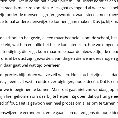
en ben. Dat in combinatie wat Spirit mij influistert komt er een
et steeds meer zo kon zien. Alles gaat evengoed al weer veel snell
zijn onder de mensen is groter geworden, want steeds meer mens
e totaal andere zienswijze te kunnen gaan maken. Dus ja, kijk maa
 de school en het gezin, alleen maar bedoeld is om de school, het
kkeld, wat hen en jullie het beste kan laten zien, hoe we dingen
uitnodiging, die zegt: kom maar mee naar de nieuwe tijd, de nieuw
s we ons al bewust zijn geworden, van dingen die we anders mogen
n daar gaat wel wat tijd overheen.
 precies blijft doen wat ze zelf willen. Hoe zou het zijn als jij d
ssysteem, zit vast in oude overtuigingen, oude ideeën. Dat is ee
r we in beginnen te komen. Maar dat gaat niet van vandaag op mo
 zijn hier gekomen om daarbij te helpen. Zij doen dat op hun gehee
oed of fout. Het is gewoon een heel proces om alles om te turnen
ienswijzen te veranderen, en te gaan zien dat volgens de oude ide