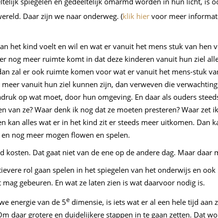
eltelijk spiegelen en gedeeltelijk omarmd worden in hun licht, i
wereld. Daar zijn we naar onderweg. (
klik hier
voor meer informati
 van het kind voelt en wil en wat er vanuit het mens stuk van hen 
als er nog meer ruimte komt in dat deze kinderen vanuit hun ziel 
dan zal er ook ruimte komen voor wat er vanuit het mens-stuk va
e meer vanuit hun ziel kunnen zijn, dan verweven die verwachtin
druk op wat moet, door hun omgeving. En daar als ouders steeds 
en van ze? Waar denk ik nog dat ze moeten presteren? Waar zet ik 
 kan alles wat er in het kind zit er steeds meer uitkomen. Dan 
n, en nog meer mogen flowen en spelen.
tijd kosten. Dat gaat niet van de ene op de andere dag. Maar daar
ievere rol gaan spelen in het spiegelen van het onderwijs en ook i
t mag gebeuren. En wat ze laten zien is wat daarvoor nodig is.
e
we energie van de 5
dimensie, is iets wat er al een hele tijd aa
 Om daar grotere en duidelijkere stappen in te gaan zetten. Dat 