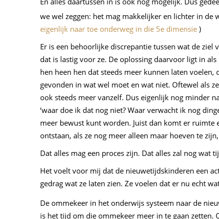
En alles daartussen in is ook nog mogelijk. Dus gede
we wel zeggen: het mag makkelijker en lichter in de 
eigenlijk naar toe onderweg in die 5e dimensie
)
Er is een behoorlijke discrepantie tussen wat de ziel
dat is lastig voor ze. De oplossing daarvoor ligt in 
hen heen hen dat steeds meer kunnen laten voelen, 
gevonden in wat wel moet en wat niet. Oftewel als z
ook steeds meer vanzelf. Dus eigenlijk nog minder na
‘waar doe ik dat nog niet? Waar verwacht ik nog ding
meer bewust kunt worden. Juist dan komt er ruimte en
ontstaan, als ze nog meer alleen maar hoeven te zij
Dat alles mag een proces zijn. Dat alles zal nog wat 
Het voelt voor mij dat de nieuwetijdskinderen een act
gedrag wat ze laten zien. Ze voelen dat er nu echt wa
De ommekeer in het onderwijs systeem naar de nieu
is het tijd om die ommekeer meer in te gaan zetten.