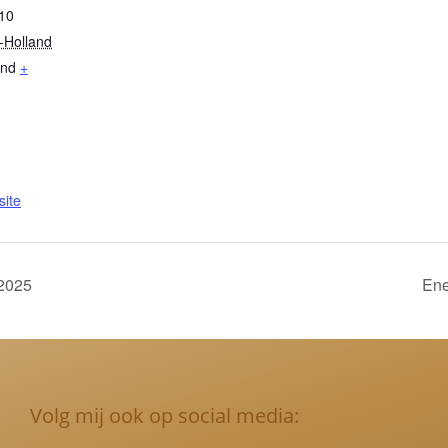
10
-Holland
and
+
ite
 2025
Ene
Volg mij ook op social media: