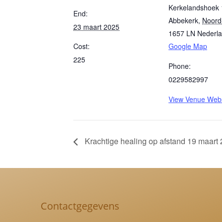
Kerkelandshoek 
End:
Abbekerk
,
Noord
23 maart 2025
1657 LN
Nederl
Cost:
Google Map
225
Phone:
0229582997
View Venue Webs
Krachtige healing op afstand 19 maart
Contactgegevens