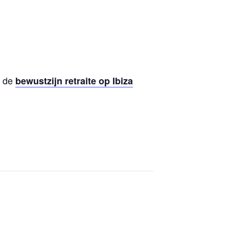
s de
bewustzijn retraite op Ibiza