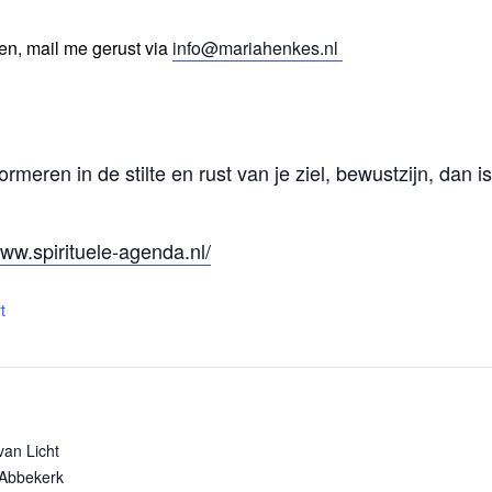
en, mail me gerust via
info@mariahenkes.nl
ormeren in de stilte en rust van je ziel, bewustzijn, dan i
www.spirituele-agenda.nl/
t
van Licht
 Abbekerk