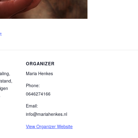
t
ORGANIZER
aling,
Maria Henkes
stand,
Phone:
eigen
0646274166
s
Email:
info@mariahenkes.nl
View Organizer Website