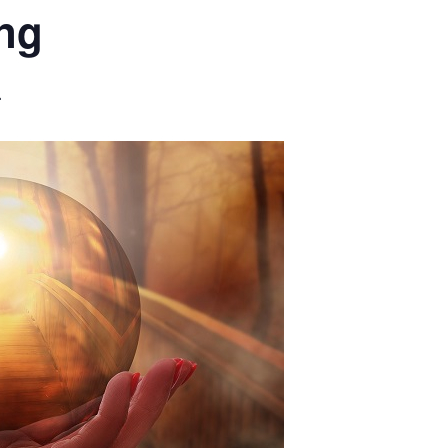
ing
-