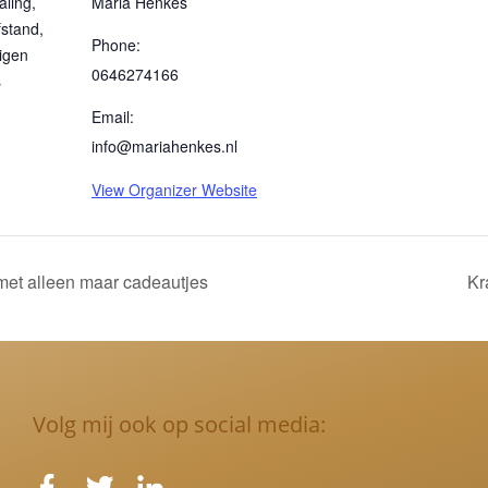
aling,
Maria Henkes
stand,
Phone:
eigen
0646274166
s
Email:
info@mariahenkes.nl
View Organizer Website
et alleen maar cadeautjes
Kr
Volg mij ook op social media: