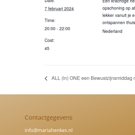
Date:
Een krachtige he
opschoning op af
7 februari 2024
lekker vanuit je 
Time:
ontspannen thui
20:00 - 22:00
Nederland
Cost:
45
ALL (in) ONE een Bewustzijnsmiddag m
Contactgegevens
info@mariahenkes.nl