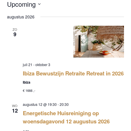
Upcoming
Select
augustus 2026
date.
ZO
9
juli 21
-
oktober 3
Ibiza Bewustzijn Retraite Retreat in 2026
Ibiza
€ 1666 ,-
augustus 12 @ 19:30
-
20:30
WO
12
Energetische Huisreiniging op
woensdagavond 12 augustus 2026