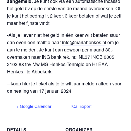
aangemeld.
Je kunt ook via een automatische incasso
het geld bv op de eerste van de maand overboeken. Of
je kunt het bedrag ik 2 keer, 3 keer betalen of wat je zelf
maar het fijnste vindt.
-Als je liever niet het geld in één keer wilt betalen stuur
dan even een mailtje naar
info@mariahenkes.nl
om je
aan te melden. Je kunt dan gewoon per maand 30,-
overmaken naar ING bank rek. nr.: NL37 INGB 0005
2103 88 tnv Mw MG Henkes-Tenniglo en Hr EAA
Henkes, te Abbekerk.
–
koop hier je ticket
als je je wilt aanmelden alleen voor
de healing van 17 januari 2024.
+ Google Calendar
+ iCal Export
DETAILS
ORGANIZER