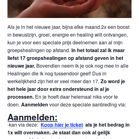
Als je in het nieuwe jaar, bijna elke maand 2x een boost
in bewustzijn, groei, energie en healing wilt ontvangen,
kun je voor een speciale prijs deelnemen aan al mijn
groepshealingen op afstand.
In het totaal zal ik maar
liefst 17 groepshealingen op afstand geven in het
nieuwe jaar.
Bovendien neem ik je ook nog mee in alle
Healingen die ik nog tussendoor geef! Dus in
werkelijkheid zijn het er veel meer dan 17.
Zo word je
het hele jaar door extra ondersteund in al je
processen.
En je hoeft daar helemaal niks voor te
doen.
Aanmelden
voor deze speciale aanbieding via:
Aanmelden:
-kan via deze:
Koop hier je ticket
als je het bedrag in
1x wilt overmaken. Je staat dan ook al gelijk