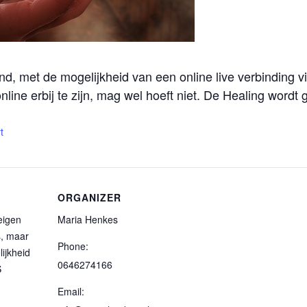
nd, met de mogelijkheid van een online live verbinding v
nline erbij te zijn, mag wel hoeft niet. De Healing word
t
ORGANIZER
eigen
Maria Henkes
s, maar
Phone:
ijkheid
0646274166
S
Email: